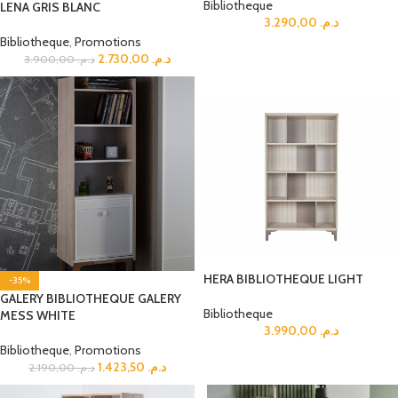
Bibliotheque
LENA GRIS BLANC
3.290,00
د.م.
Bibliotheque
,
Promotions
2.730,00
د.م.
3.900,00
د.م.
HERA BIBLIOTHEQUE LIGHT
-35%
GALERY BIBLIOTHEQUE GALERY
Bibliotheque
MESS WHITE
3.990,00
د.م.
Bibliotheque
,
Promotions
1.423,50
د.م.
2.190,00
د.م.