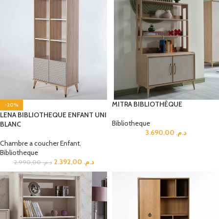
MITRA BIBLIOTHÈQUE
-20%
LENA BIBLIOTHEQUE ENFANT UNI
Bibliotheque
BLANC
3.690,00
د.م.
Chambre a coucher Enfant
,
Bibliotheque
2.392,00
د.م.
2.990,00
د.م.