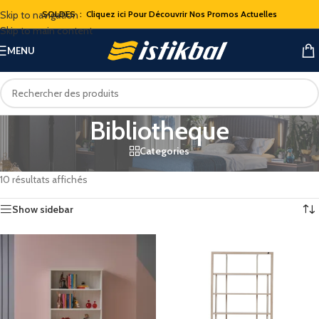
Skip to navigation
SOLDES : Cliquez ici Pour Découvrir Nos Promos Actuelles
Skip to main content
MENU
Bibliotheque
Categories
Accueil
/
Chambres a coucher
/
Chambre a coucher Enfant
/
Bibliotheque
10 résultats affichés
Show sidebar