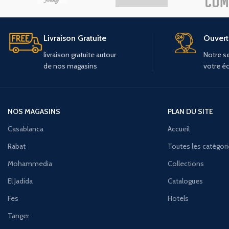
Livraison Gratuite
Ouvert 
livraison
gratuite
autour
Notre se
de
nos
magasins
votre é
NOS MAGASINS
PLAN DU SITE
Casablanca
Accueil
Rabat
Toutes les catégor
Mohammedia
Collections
El Jadida
Catalogues
Fes
Hotels
Tanger