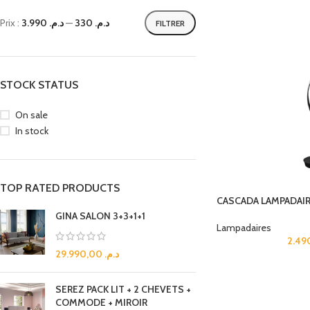
Prix :
د.م. 3.990
—
د.م. 330
FILTRER
STOCK STATUS
On sale
In stock
TOP RATED PRODUCTS
CASCADA LAMPADAIR
GINA SALON 3+3+1+1
Lampadaires
29.990,00
د.م.
SEREZ PACK LIT + 2 CHEVETS +
COMMODE + MIROIR