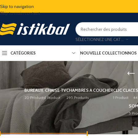
Skip to navigation
Skip to main content
SÉLECTIONNEZ UNE CATÉGORIE
CATÉGORIES
NOUVELLE COLLECTION
NOS
BUREAUX
CHAISE TV
CHAMBRES A COUCHER
CLIC CLAC
E
20 Products
1 Product
295 Products
1 Product
44
SOMM
5 Pro
FILTER BY PRICE
Accueil
/
Espace Déco