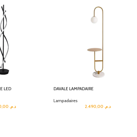
E LED
DAVALE LAMPADAIRE
Lampadaires
2.490,00
د.م.
2.490,00
د.م.