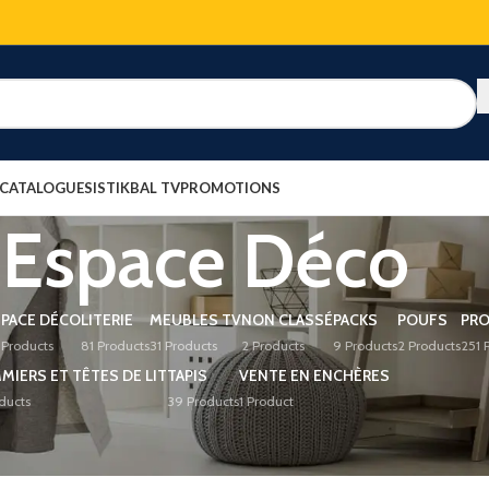
 CATALOGUES
ISTIKBAL TV
PROMOTIONS
Espace Déco
SPACE DÉCO
LITERIE
MEUBLES TV
NON CLASSÉ
PACKS
POUFS
PR
 Products
81 Products
31 Products
2 Products
9 Products
2 Products
251 
IERS ET TÊTES DE LIT
TAPIS
VENTE EN ENCHÈRES
ducts
39 Products
1 Product
Show
100
2