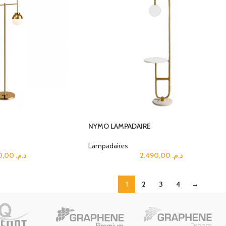
NYMO LAMPADAIRE
Lampadaires
2.490,00
د.م.
2.490,00
د.م.
1
2
3
4
→