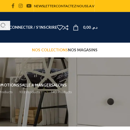
NEWSLETTER
CONTACTEZ NOUS
S.A.V
SE CONNECTER / S'INSCRIRE
0,00
د.م.
NOS COLLECTIONS
NOS MAGASINS
OMOTIONS
SALLE A MANGER
SALONS
Products
102 Products
140 Products
00
300