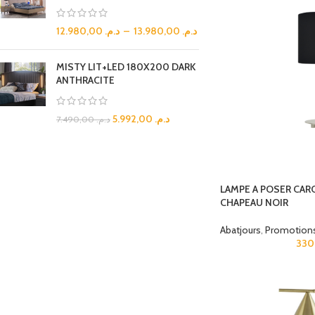
12.980,00
د.م.
–
13.980,00
د.م.
MISTY LIT+LED 180X200 DARK
ANTHRACITE
5.992,00
د.م.
7.490,00
د.م.
LAMPE A POSER CAR
CHAPEAU NOIR
Abatjours
,
Promotion