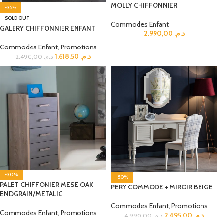
MOLLY CHIFFONNIER
-35%
SOLD OUT
Commodes Enfant
GALERY CHIFFONNIER ENFANT
2.990,00
د.م.
Commodes Enfant
,
Promotions
1.618,50
د.م.
2.490,00
د.م.
-30%
-50%
PALET CHIFFONIER MESE OAK
PERY COMMODE + MIROIR BEIGE
ENDGRAIN/METALIC
Commodes Enfant
,
Promotions
Commodes Enfant
,
Promotions
2.495,00
د.م.
4.990,00
د.م.