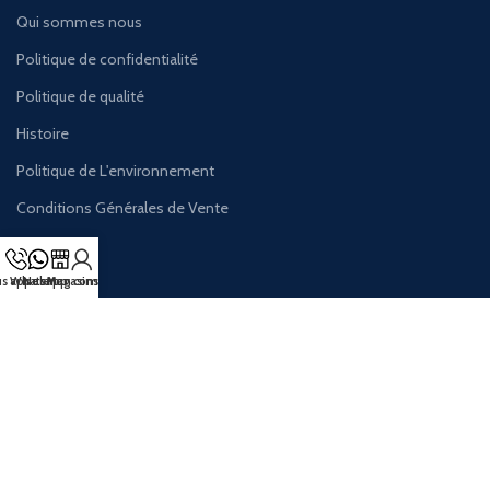
Qui sommes nous
Politique de confidentialité
Politique de qualité
Histoire
Politique de L'environnement
Conditions Générales de Vente
s appeler
Whatsapp
Nos Magasins
Mon compte
+212 619 225 225
Service.client@istikbal.co.ma
Rejoignez notre newsletter !