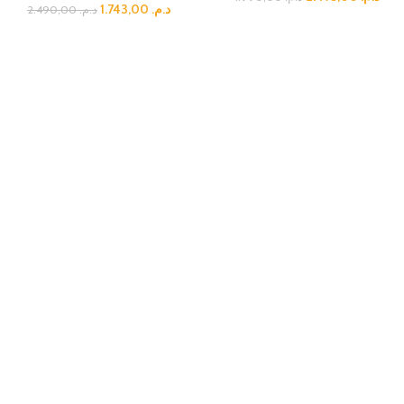
1.743,00
د.م.
2.490,00
د.م.