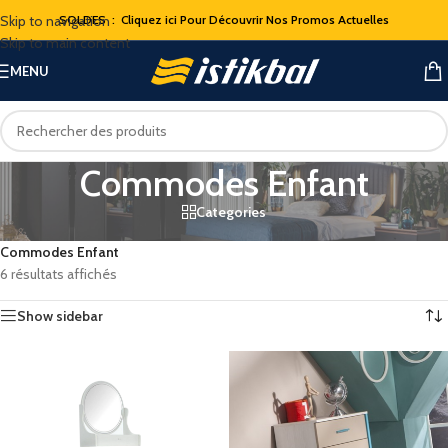
Skip to navigation
SOLDES : Cliquez ici Pour Découvrir Nos Promos Actuelles
Skip to main content
MENU
Commodes Enfant
Categories
Accueil
/
Chambres a coucher
/
Chambre a coucher Enfant
/
Commodes Enfant
6 résultats affichés
Show sidebar