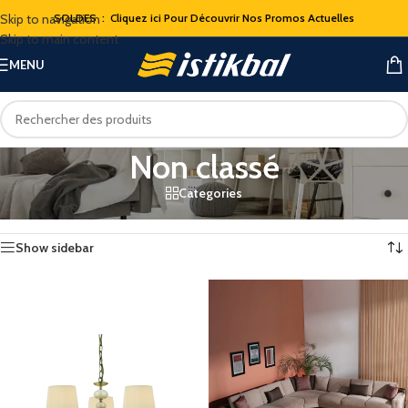
Skip to navigation
SOLDES : Cliquez ici Pour Découvrir Nos Promos Actuelles
Skip to main content
MENU
Non classé
Categories
Accueil
/
Non classé
2 résultats affichés
Show sidebar