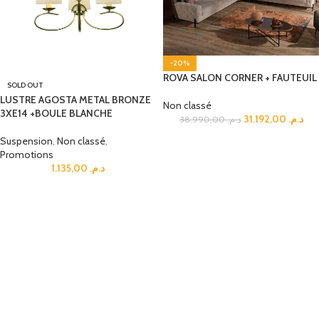
-20%
ROVA SALON CORNER + FAUTEUIL
SOLD OUT
LUSTRE AGOSTA METAL BRONZE
Non classé
3XE14 +BOULE BLANCHE
31.192,00
د.م.
38.990,00
د.م.
Suspension
,
Non classé
,
Promotions
1.135,00
د.م.