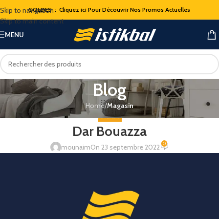
Skip to navigation
SOLDES : Cliquez ici Pour Découvrir Nos Promos Actuelles
Skip to main content
MENU
Blog
Home
/
Magasin
MAGASIN
Dar Bouazza
0
mounaim
On 23 septembre 2022