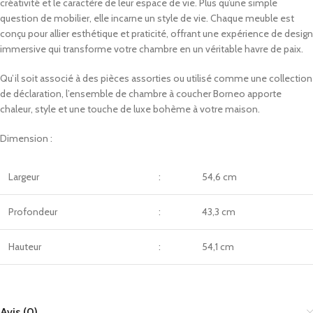
créativité et le caractère de leur espace de vie. Plus qu’une simple
question de mobilier, elle incarne un style de vie. Chaque meuble est
conçu pour allier esthétique et praticité, offrant une expérience de design
immersive qui transforme votre chambre en un véritable havre de paix.
Qu’il soit associé à des pièces assorties ou utilisé comme une collection
de déclaration, l’ensemble de chambre à coucher Borneo apporte
chaleur, style et une touche de luxe bohème à votre maison.
Dimension :
Largeur
:
54,6 cm
Profondeur
:
43,3 cm
Hauteur
:
54,1 cm
Avis (0)