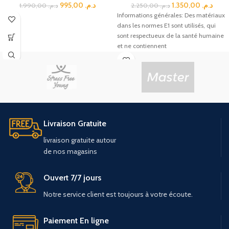
995,00
د.م.
1.350,00
د.م.
1.990,00
د.م.
2.250,00
د.م.
Informations générales: Des matériaux
dans les normes E1 sont utilisés, qui
sont respectueux de la santé humaine
et ne contiennent
Livraison Gratuite
livraison
gratuite
autour
de
nos
magasins
Ouvert 7/7 jours
Notre service client est toujours à votre écoute.
Paiement En ligne