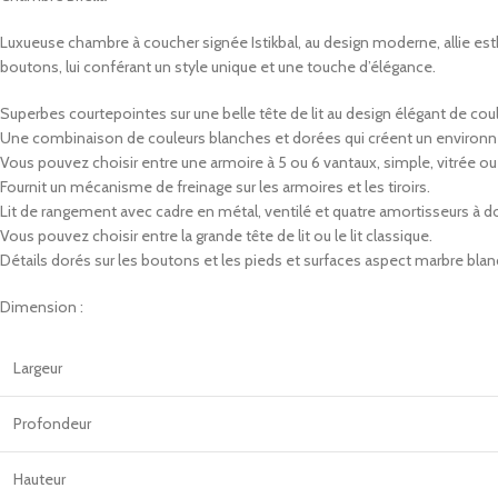
Luxueuse chambre à coucher signée Istikbal, au design moderne, allie est
boutons, lui conférant un style unique et une touche d’élégance.
Superbes courtepointes sur une belle tête de lit au design élégant de cou
Une combinaison de couleurs blanches et dorées qui créent un environn
Vous pouvez choisir entre une armoire à 5 ou 6 vantaux, simple, vitrée o
Fournit un mécanisme de freinage sur les armoires et les tiroirs.
Lit de rangement avec cadre en métal, ventilé et quatre amortisseurs à d
Vous pouvez choisir entre la grande tête de lit ou le lit classique.
Détails dorés sur les boutons et les pieds et surfaces aspect marbre blan
Dimension :
Largeur
Profondeur
Hauteur