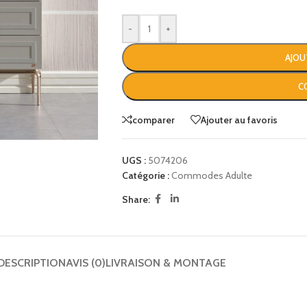
-
+
AJOU
C
comparer
Ajouter au favoris
UGS :
5074206
Catégorie :
Commodes Adulte
Share:
DESCRIPTION
AVIS (0)
LIVRAISON & MONTAGE