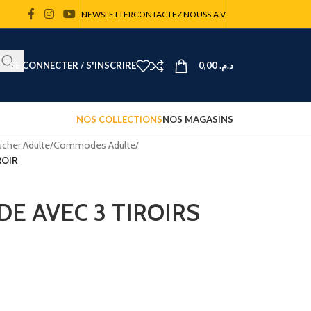
NEWSLETTER
CONTACTEZ NOUS
S.A.V
SE CONNECTER / S'INSCRIRE
0,00
د.م.
NOS COLLECTIONS
NOS MAGASINS
cher Adulte
/
Commodes Adulte
/
ROIR
E AVEC 3 TIROIRS