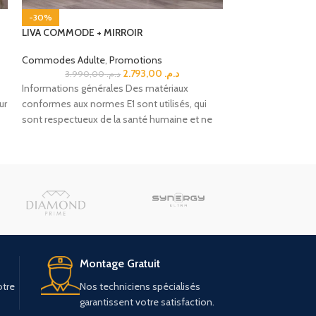
-30%
-50%
LIVA COMMODE + MIRROIR
LUCAS COMMODE
Commodes Adulte
,
Promotions
Commodes Adult
2.793,00
د.م.
3.990,00
د.م.
Informations générales Des matériaux
Informations géné
ur
conformes aux normes E1 sont utilisés, qui
conformes aux nor
sont respectueux de la santé humaine et ne
sont respectueux 
contiennent
contiennent
Montage Gratuit
otre
Nos techniciens spécialisés
garantissent votre satisfaction.