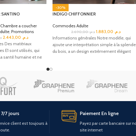
-30%
 SANTINO
INDIGO CHIFFONNIER
Chambre a coucher
Commodes Adulte
ulte
,
Promotions
1.883,00
د.م.
2.690,00
د.م.
2.443,00
د.م.
د.
Informations générales Notre modèle, qui
es Des matériaux
ajoute une interprétation simple à la splende
E1 sont utilisés, qui
du bois, a un design extrêmement élégant
la santé humaine et ne
avec
7/7 jours
Paiement En ligne
rvice client est toujours à
Payez par carte bancaire sur n
coute.
site internet