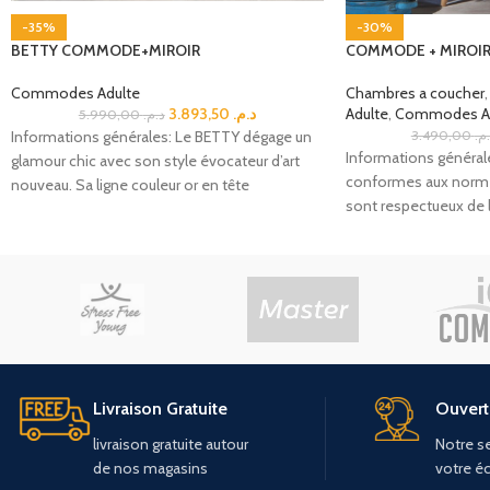
-35%
-30%
BETTY COMMODE+MIROIR
COMMODE + MIROIR
Commodes Adulte
Chambres a coucher
,
3.893,50
د.م.
Adulte
,
Commodes Ad
5.990,00
د.م.
Informations générales: Le BETTY dégage un
3.490,00
.م
Informations général
glamour chic avec son style évocateur d’art
conformes aux normes 
nouveau. Sa ligne couleur or en tête
sont respectueux de 
contiennent
Livraison Gratuite
Ouvert 
livraison
gratuite
autour
Notre se
de
nos
magasins
votre é