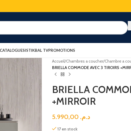
 CATALOGUES
ISTIKBAL TV
PROMOTIONS
Accueil
/
Chambres a coucher
/
Chambre a cou
BRIELLA COMMODE AVEC 3 TIROIRS +MIR
BRIELLA COMMOD
+MIRROIR
5.990,00
د.م.
17 en stock