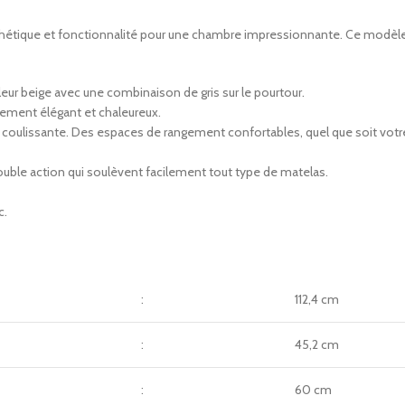
hétique et fonctionnalité pour une chambre impressionnante. Ce modèle se
leur beige avec une combinaison de gris sur le pourtour.
ement élégant et chaleureux.
u coulissante. Des espaces de rangement confortables, quel que soit votr
ouble action qui soulèvent facilement tout type de matelas.
c.
:
112,4 cm
:
45,2 cm
:
60 cm