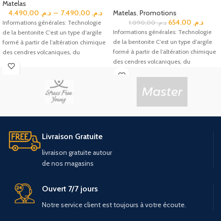
Matelas
4.490,00
د.م.
–
7.490,00
د.م.
Matelas
,
Promotions
654,00
د.م.
Informations générales: Technologie
1.090,00
د.م.
Informations générales: Technologie
de la bentonite C’est un type d’argile
de la bentonite C’est un type d’argile
formé à partir de l’altération chimique
formé à partir de l’altération chimique
des cendres volcaniques, du
des cendres volcaniques, du
Livraison Gratuite
livraison
gratuite
autour
de
nos
magasins
Ouvert 7/7 jours
Notre service client est toujours à votre écoute.