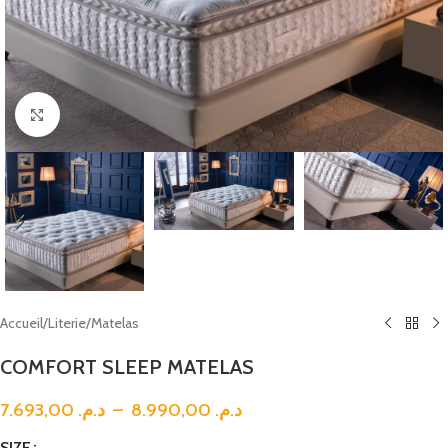
Click to enlarge
Accueil
/
Literie
/
Matelas
COMFORT SLEEP MATELAS
7.693,00
د.م.
–
8.990,00
د.م.
SIZE