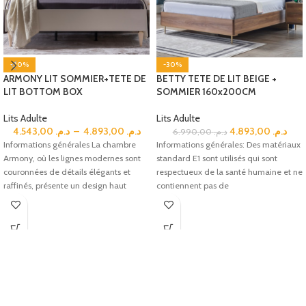
-30%
-30%
ARMONY LIT SOMMIER+TETE DE
BETTY TETE DE LIT BEIGE +
LIT BOTTOM BOX
SOMMIER 160x200CM
Lits Adulte
Lits Adulte
4.543,00
د.م.
–
4.893,00
د.م.
4.893,00
د.م.
6.990,00
د.م.
Informations générales La chambre
Informations générales: Des matériaux
Armony, où les lignes modernes sont
standard E1 sont utilisés qui sont
couronnées de détails élégants et
respectueux de la santé humaine et ne
raffinés, présente un design haut
contiennent pas de