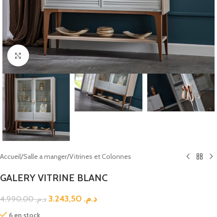
Click to enlarge
Accueil
/
Salle a manger
/
Vitrines et Colonnes
GALERY VITRINE BLANC
3.243,50
د.م.
4.990,00
د.م.
6 en stock