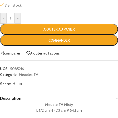
7 en stock
-
+
AJOUTER AU PANIER
COMMANDER
comparer
Ajouter au favoris
UGS :
5085216
Catégorie :
Meubles TV
Share:
Description
Meuble TV Misty
L 172 cm H 47,3 cm P 54,1 cm