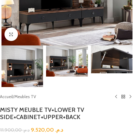
Click to enlarge
Accueil
/
Meubles TV
MISTY MEUBLE TV+LOWER TV
SIDE+CABINET+UPPER+BACK
9.520,00
د.م.
11.900,00
د.م.