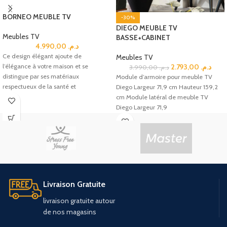
BORNEO MEUBLE TV
-30%
DIEGO MEUBLE TV
Meubles TV
BASSE+CABINET
4.990,00
د.م.
Ce design élégant ajoute de
Meubles TV
l’élégance à votre maison et se
2.793,00
د.م.
3.990,00
د.م.
distingue par ses matériaux
Module d’armoire pour meuble TV
respectueux de la santé et
Diego Largeur 71,9 cm Hauteur 159,2
cm Module latéral de meuble TV
Diego Largeur 71,9
Livraison Gratuite
livraison
gratuite
autour
de
nos
magasins