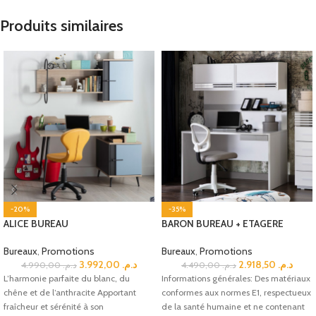
Produits similaires
-20%
-35%
ALICE BUREAU
BARON BUREAU + ETAGERE
Bureaux
,
Promotions
Bureaux
,
Promotions
3.992,00
د.م.
2.918,50
د.م.
4.990,00
د.م.
4.490,00
د.م.
L’harmonie parfaite du blanc, du
Informations générales: Des matériaux
chêne et de l’anthracite Apportant
conformes aux normes E1, respectueux
fraîcheur et sérénité à son
de la santé humaine et ne contenant