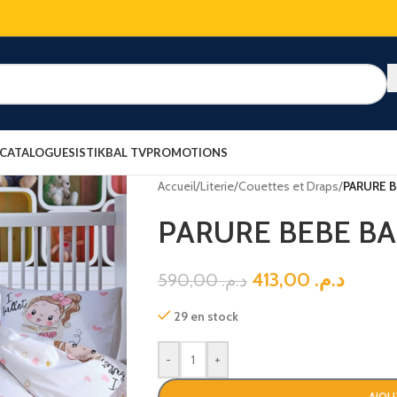
 CATALOGUES
ISTIKBAL TV
PROMOTIONS
Accueil
/
Literie
/
Couettes et Draps
/
PARURE B
PARURE BEBE BA
413,00
د.م.
590,00
د.م.
29 en stock
-
+