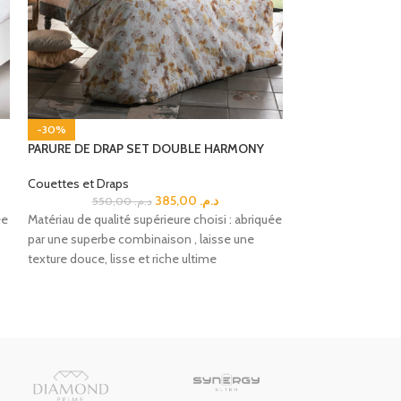
-30%
-30%
PARURE DE DRAP SET DOUBLE HARMONY
PARURE DE DRAP
Couettes et Draps
Couettes et Drap
385,00
د.م.
550,00
د.م.
ée
Matériau de qualité supérieure choisi : abriquée
Matériau de qualit
par une superbe combinaison , laisse une
par une superbe c
texture douce, lisse et riche ultime
texture douce, liss