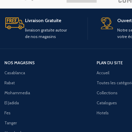
Livraison Gratuite
Ouvert 
livraison
gratuite
autour
Notre se
de
nos
magasins
votre é
NOS MAGASINS
PLAN DU SITE
Casablanca
Accueil
Rabat
Toutes les catégor
Mohammedia
Collections
El Jadida
Catalogues
Fes
Hotels
Tanger