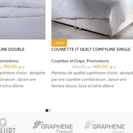
-30%
INE DOUBLE
COUWETTE IT QUILT COMFYLINE SINGLE
romotions
Couettes et Draps
,
Promotions
792,00
د.م.
483,00
د.م.
د.
690,00
د.م.
périeure choisi : abriquée
Matériau de qualité supérieure choisi : abriqu
inaison , laisse une
par une superbe combinaison , laisse une
t riche ultime
texture douce, lisse et riche ultime