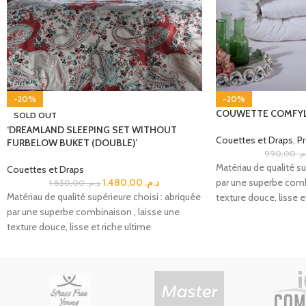
-20%
-20%
COUWETTE COMFYL
SOLD OUT
‘DREAMLAND SLEEPING SET WITHOUT
Couettes et Draps
,
P
FURBELOW BUKET (DOUBLE)’
990,00
.م
Matériau de qualité su
Couettes et Draps
1.480,00
د.م.
par une superbe comb
1.850,00
د.م.
Matériau de qualité supérieure choisi : abriquée
texture douce, lisse e
par une superbe combinaison , laisse une
texture douce, lisse et riche ultime