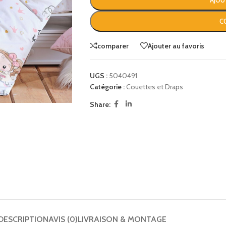
AJOU
C
comparer
Ajouter au favoris
UGS :
5040491
Catégorie :
Couettes et Draps
Share:
DESCRIPTION
AVIS (0)
LIVRAISON & MONTAGE