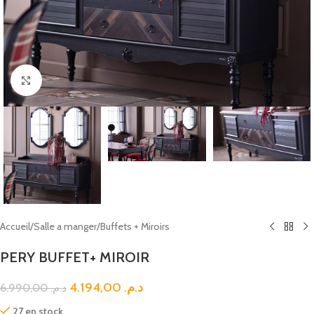
Click to enlarge
Accueil
/
Salle a manger
/
Buffets + Miroirs
PERY BUFFET+ MIROIR
4.194,00
د.م.
6.990,00
د.م.
27 en stock