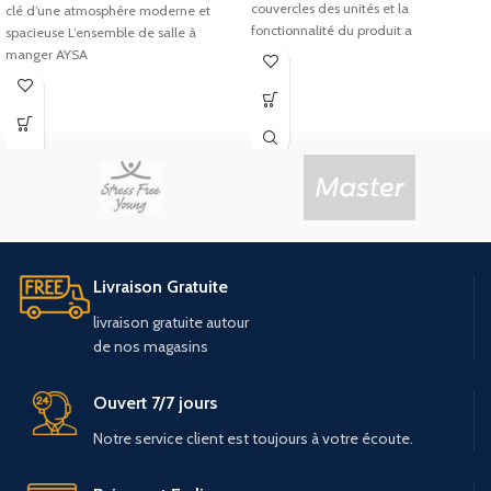
couvercles des unités et la
clé d’une atmosphère moderne et
fonctionnalité du produit a
spacieuse L’ensemble de salle à
manger AYSA
Livraison Gratuite
livraison
gratuite
autour
de
nos
magasins
Ouvert 7/7 jours
Notre service client est toujours à votre écoute.