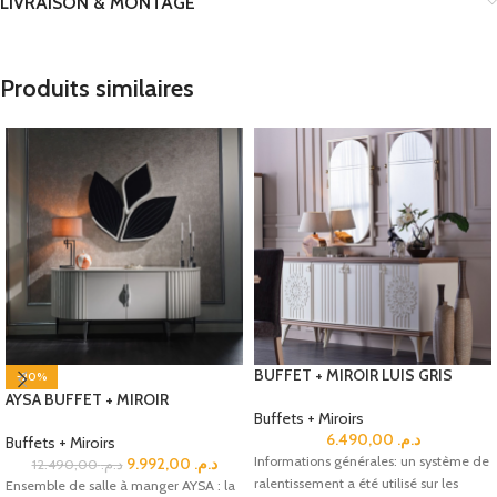
LIVRAISON & MONTAGE
Produits similaires
BUFFET + MIROIR LUIS GRIS
-20%
AYSA BUFFET + MIROIR
Buffets + Miroirs
6.490,00
د.م.
Buffets + Miroirs
Informations générales: un système de
9.992,00
د.م.
12.490,00
د.م.
ralentissement a été utilisé sur les
Ensemble de salle à manger AYSA : la