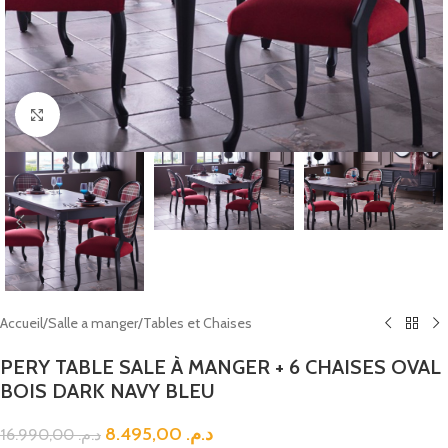
Click to enlarge
Accueil
/
Salle a manger
/
Tables et Chaises
PERY TABLE SALE À MANGER + 6 CHAISES OVAL
BOIS DARK NAVY BLEU
8.495,00
د.م.
16.990,00
د.م.