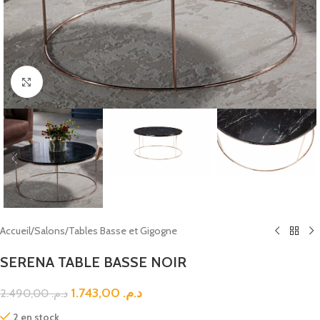
Click to enlarge
Accueil
/
Salons
/
Tables Basse et Gigogne
SERENA TABLE BASSE NOIR
1.743,00
د.م.
2.490,00
د.م.
2 en stock