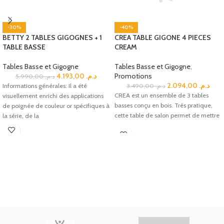
-30%
-40%
BETTY 2 TABLES GIGOGNES + 1
CREA TABLE GIGONE 4 PIECES
TABLE BASSE
CREAM
Tables Basse et Gigogne
Tables Basse et Gigogne
,
4.193,00
د.م.
Promotions
5.990,00
د.م.
2.094,00
د.م.
Informations générales: Il a été
3.490,00
د.م.
CREA est un ensemble de 3 tables
visuellement enrichi des applications
basses conçu en bois. Très pratique,
de poignée de couleur or spécifiques à
cette table de salon permet de mettre
la série, de la