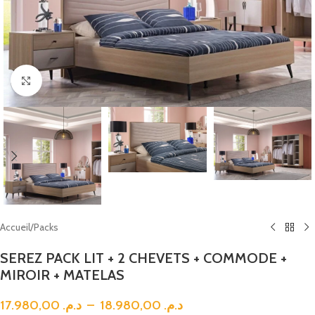
Click to enlarge
Accueil
/
Packs
SEREZ PACK LIT + 2 CHEVETS + COMMODE +
MIROIR + MATELAS
17.980,00
د.م.
–
18.980,00
د.م.