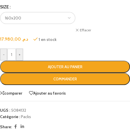
SIZE
Effacer
17.980,00
د.م.
1 en stock
-
+
AJOUTER AU PANIER
COMMANDER
comparer
Ajouter au favoris
UGS :
5084132
Catégorie :
Packs
Share: