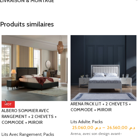
LIVRAISON & MONTAGE
Produits similaires
ARENA PACK LIT + 2 CHEVETS +
HOT
COMMODE + MIROIR
ALBERO SOMMIER AVEC
RANGEMENT + 2 CHEVETS +
Lits Adulte
,
Packs
COMMODE + MIROIR
25.060,00
د.م.
–
26.560,00
د.م.
Arena, avec son design avant-
Lits Avec Rangement
,
Packs