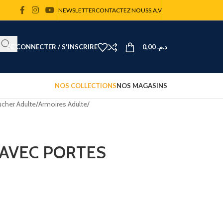
NEWSLETTER
CONTACTEZ NOUS
S.A.V
SE CONNECTER / S'INSCRIRE
0,00
د.م.
NOS COLLECTIONS
NOS MAGASINS
cher Adulte
/
Armoires Adulte
/
 AVEC PORTES