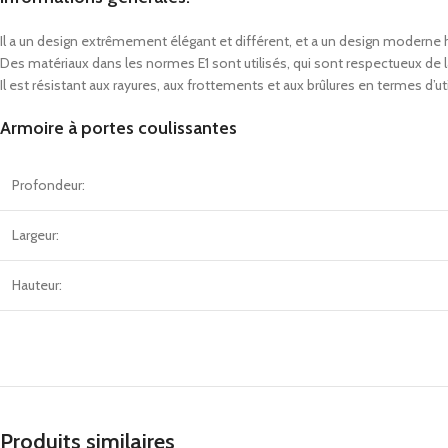
Il a un design extrêmement élégant et différent, et a un design moderne 
Des matériaux dans les normes E1 sont utilisés, qui sont respectueux d
Il est résistant aux rayures, aux frottements et aux brûlures en termes d’u
Armoire à portes coulissantes
Profondeur:
Largeur:
Hauteur:
Produits similaires