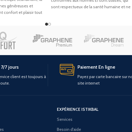
conformes aux normes E1 sont utilisés, qui
rmes généreuses et
sont respectueux de la santé humaine et ne
 confort et plaisir tout
contiennent
7/7 jours
Paiement En ligne
rvice client est toujours à
Payez par carte bancaire sur n
coute.
site internet
EXPÉRIENCE ISTIKBAL
Services
ies
Besoin d'aide