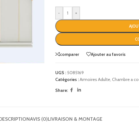
-
+
AJOU
C
comparer
Ajouter au favoris
UGS :
5085169
Catégories :
Armoires Adulte
,
Chambre a co
Share:
DESCRIPTION
AVIS (0)
LIVRAISON & MONTAGE