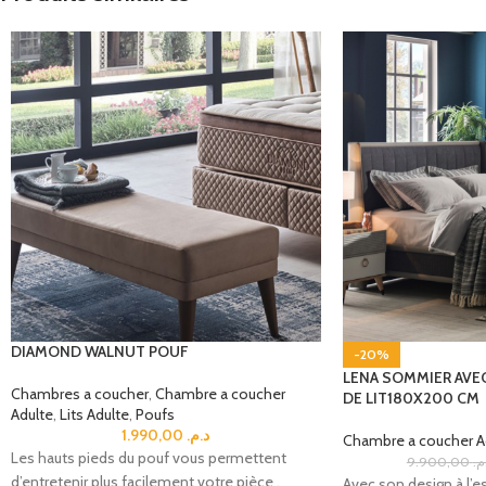
DIAMOND WALNUT POUF
-20%
LENA SOMMIER AVE
Chambres a coucher
,
Chambre a coucher
DE LIT180X200 CM
Adulte
,
Lits Adulte
,
Poufs
1.990,00
د.م.
Chambre a coucher A
Les hauts pieds du pouf vous permettent
9.900,00
.م
d’entretenir plus facilement votre pièce .
Avec son design à l’e