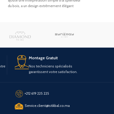
ajoute une interprétation simple à la splendeur
du bois, a un design extrêmement élégant
avec
Montage Gratuit
otre
Nos techniciens spécialisés
garantissent votre satisfaction.
+212 619 225 225
Service.client@istikbal.co.ma