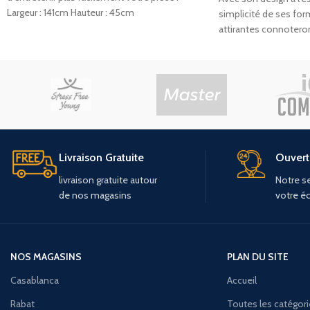
Largeur : 141cm Hauteur : 45cm
simplicité de ses fo
attirantes connoteront
en
Livraison Gratuite
Ouvert 
livraison
gratuite
autour
Notre se
de
nos
magasins
votre é
NOS MAGASINS
PLAN DU SITE
Casablanca
Accueil
Rabat
Toutes les catégor