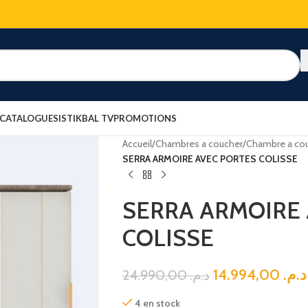
 CATALOGUES
ISTIKBAL TV
PROMOTIONS
Accueil
/
Chambres a coucher
/
Chambre a cou
SERRA ARMOIRE AVEC PORTES COLISSE
SERRA ARMOIRE
COLISSE
14.994,00
د.م.
24.990,00
د.م.
4 en stock