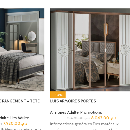
-30%
C RANGEMENT + TÊTE
LUIS ARMOIRE 5 PORTES
Armoires Adulte
,
Promotions
dulte
,
Lits Adulte
8.043,00
د.م.
11.490,00
د.م.
7.920,00
د.م.
د.
Informations générales Des matériaux
sthétique scandinave, la