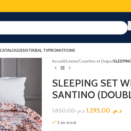
 CATALOGUES
ISTIKBAL TV
PROMOTIONS
Accueil
/
Literie
/
Couettes et Draps
/
SLEEPIN
SLEEPING SET 
SANTINO (DOUB
1.295,00
د.م.
1.850,00
د.م.
2 en stock