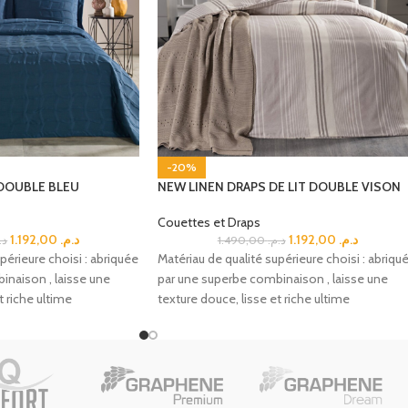
-20%
 DOUBLE BLEU
NEW LINEN DRAPS DE LIT DOUBLE VISON
Couettes et Draps
1.192,00
د.م.
1.192,00
د.م.
د.
1.490,00
د.م.
périeure choisi : abriquée
Matériau de qualité supérieure choisi : abriqu
inaison , laisse une
par une superbe combinaison , laisse une
t riche ultime
texture douce, lisse et riche ultime