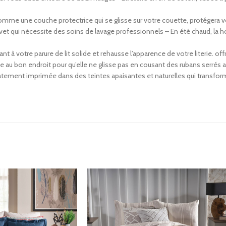
 comme une couche protectrice qui se glisse sur votre couette, protégera v
vet qui nécessite des soins de lavage professionnels – En été chaud, la h
yant à votre parure de lit solide et rehausse l’apparence de votre literie. off
e au bon endroit pour qu’elle ne glisse pas en cousant des rubans serrés a
 délicatement imprimée dans des teintes apaisantes et naturelles qui trans