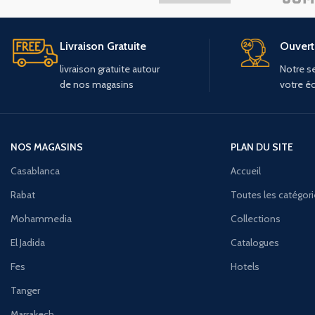
Livraison Gratuite
Ouvert 
livraison
gratuite
autour
Notre se
de
nos
magasins
votre é
NOS MAGASINS
PLAN DU SITE
Casablanca
Accueil
Rabat
Toutes les catégor
Mohammedia
Collections
El Jadida
Catalogues
Fes
Hotels
Tanger
Marrakech