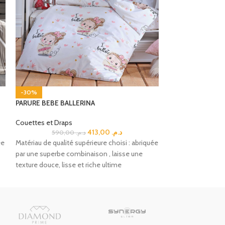
-30%
-30%
PARURE BEBE BALLERINA
PARURE DE DRAP
Couettes et Draps
Couettes et Drap
413,00
د.م.
590,00
د.م.
ée
Matériau de qualité supérieure choisi : abriquée
Matériau de qualit
par une superbe combinaison , laisse une
par une superbe c
texture douce, lisse et riche ultime
texture douce, liss