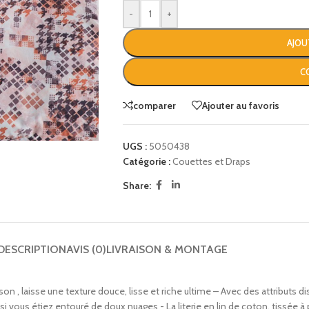
-
+
AJOU
C
comparer
Ajouter au favoris
UGS :
5050438
Catégorie :
Couettes et Draps
Share:
DESCRIPTION
AVIS (0)
LIVRAISON & MONTAGE
n , laisse une texture douce, lisse et riche ultime – Avec des attributs di
e si vous étiez entouré de doux nuages ​​- La literie en lin de coton, tissée 