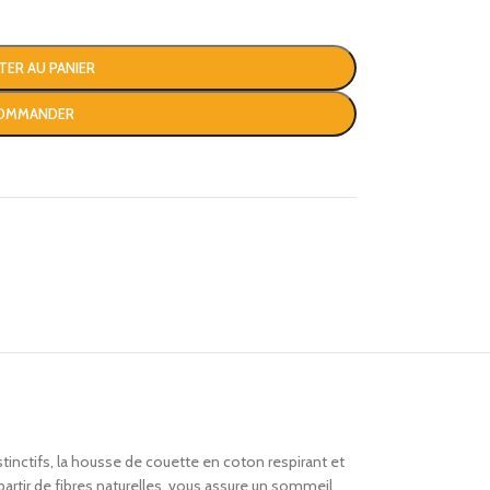
TER AU PANIER
OMMANDER
stinctifs, la housse de couette en coton respirant et
à partir de fibres naturelles, vous assure un sommeil