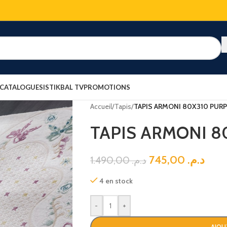
 CATALOGUES
ISTIKBAL TV
PROMOTIONS
Accueil
/
Tapis
/
TAPIS ARMONI 80X310 PURP
TAPIS ARMONI 8
745,00
د.م.
1.490,00
د.م.
4 en stock
-
+