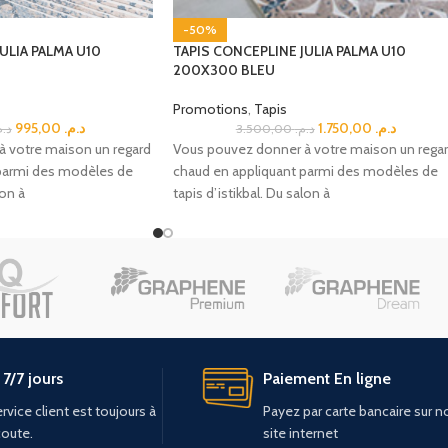
-50%
ULIA PALMA U10
TAPIS CONCEPLINE JULIA PALMA U10
200X300 BLEU
Promotions
,
Tapis
995,00
د.م.
1.750,00
د.م.
د..
3.500,00
د.م.
 votre maison un regard
Vous pouvez donner à votre maison un rega
parmi des modèles de
chaud en appliquant parmi des modèles de
lon à
tapis d’istikbal. Du salon à
7/7 jours
Paiement En ligne
rvice client est toujours à
Payez par carte bancaire sur n
coute.
site internet