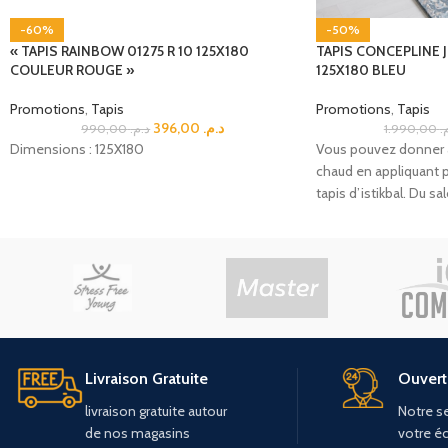
-60%
-50%
« TAPIS RAINBOW 01275 R 10 125X180
TAPIS CONCEPLINE J
COULEUR ROUGE »
125X180 BLEU
Promotions
,
Tapis
Promotions
,
Tapis
396,00
د.م.
990,00
د.م.
1.990,00
م
Dimensions : 125X180
Vous pouvez donner à
chaud en appliquant 
tapis d’istikbal. Du sa
Livraison Gratuite
Ouvert 
livraison
gratuite
autour
Notre se
de
nos
magasins
votre é