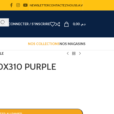
NEWSLETTER
CONTACTEZ NOUS
S.A.V
SE CONNECTER / S'INSCRIRE
0,00
د.م.
NOS COLLECTIONS
NOS MAGASINS
LE
0X310 PURPLE