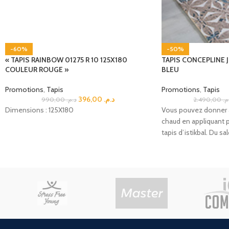
-60%
-50%
« TAPIS RAINBOW 01275 R 10 125X180
TAPIS CONCEPLINE J
COULEUR ROUGE »
BLEU
Promotions
,
Tapis
Promotions
,
Tapis
396,00
د.م.
990,00
د.م.
2.490,00
.م
Dimensions : 125X180
Vous pouvez donner à
chaud en appliquant 
tapis d’istikbal. Du sa