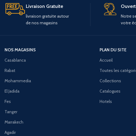
Livraison Gratuite
Ouvert 
livraison
gratuite
autour
Notre se
de
nos
magasins
votre é
NOS MAGASINS
PLAN DU SITE
Casablanca
Accueil
Rabat
Toutes les catégor
Mohammedia
Collections
El Jadida
Catalogues
Fes
Hotels
Tanger
Marrakech
Agadir