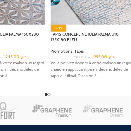
-50%
ULIA PALMA 150X230
TAPIS CONCEPLINE JULIA PALMA U10
125X180 BLEU
Promotions
,
Tapis
1.245,00
د.م.
995,00
د.م.
د.
1.990,00
د.م.
 votre maison un regard
Vous pouvez donner à votre maison un rega
parmi des modèles de
chaud en appliquant parmi des modèles de
lon à
tapis d’istikbal. Du salon à