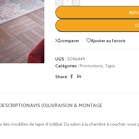
AJOU
C
comparer
Ajouter au favoris
UGS :
5096449
Catégories :
Promotions
,
Tapis
Share:
DESCRIPTION
AVIS (0)
LIVRAISON & MONTAGE
des modèles de tapis d’istikbal. Du salon à la chambre à coucher, vous 