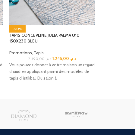
-50%
-50%
TAPIS CONCEPLINE JULIA PALMA U10
TAPIS CONCEPTLI
150X230 BLEU
150X230 CREAM
Promotions
,
Tapis
Promotions
,
Tapi
1.245,00
د.م.
2.490,00
د.م.
rd
Vous pouvez donner à votre maison un regard
Vous pouvez donne
chaud en appliquant parmi des modèles de
chaud en appliqu
tapis d’istikbal. Du salon à
tapis d’istikbal. D