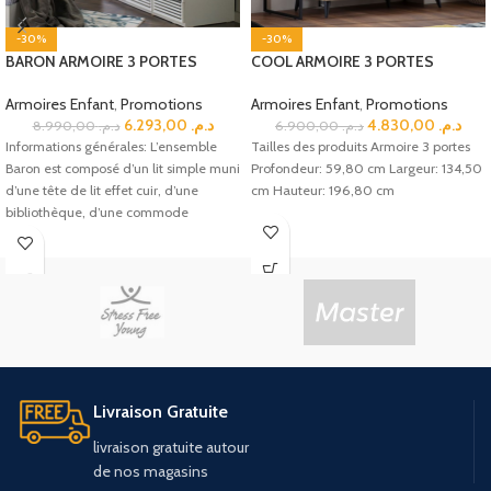
-30%
-30%
BARON ARMOIRE 3 PORTES
COOL ARMOIRE 3 PORTES
Armoires Enfant
,
Promotions
Armoires Enfant
,
Promotions
6.293,00
د.م.
4.830,00
د.م.
8.990,00
د.م.
6.900,00
د.م.
Informations générales: L’ensemble
Tailles des produits Armoire 3 portes
Baron est composé d’un lit simple muni
Profondeur: 59,80 cm Largeur: 134,50
d’une tête de lit effet cuir, d’une
cm Hauteur: 196,80 cm
bibliothèque, d’une commode
Livraison Gratuite
livraison
gratuite
autour
de
nos
magasins