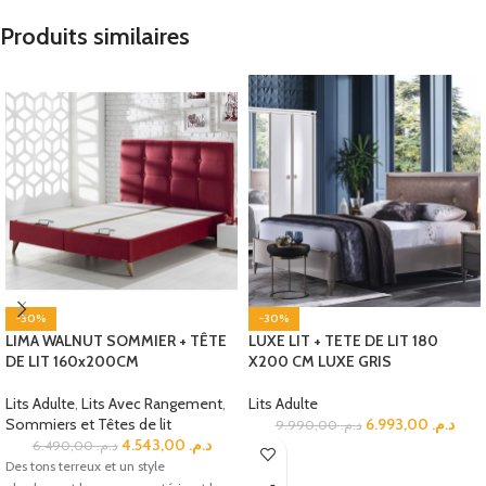
Produits similaires
-30%
-30%
LIMA WALNUT SOMMIER + TÊTE
LUXE LIT + TETE DE LIT 180
DE LIT 160x200CM
X200 CM LUXE GRIS
Lits Adulte
,
Lits Avec Rangement
,
Lits Adulte
Sommiers et Têtes de lit
6.993,00
د.م.
9.990,00
د.م.
4.543,00
د.م.
6.490,00
د.م.
Des tons terreux et un style